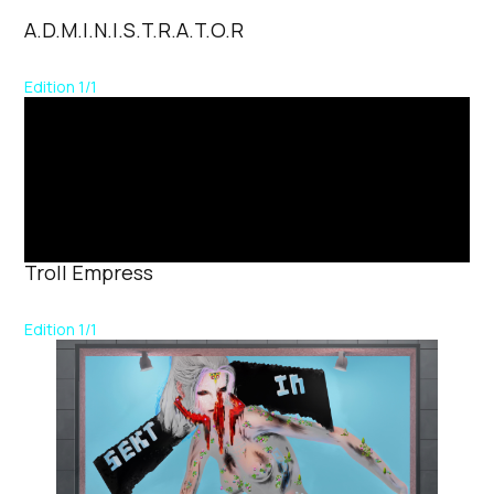
A.d.m.i.n.i.s.t.r.a.t.o.r
Edition 1/1
Troll Empress
Edition 1/1