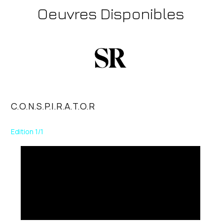
Oeuvres Disponibles
C.o.n.s.p.i.r.a.t.o.r
Edition 1/1